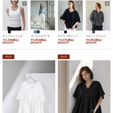
1
2
3
4
チュールトリムタンク
【ベストセラー】デニムシャツ2
エアリーボリュームスリーブトップス
フロントフリルトップス
￥2,156
￥6,853
￥3,476
￥6,853
(税込)
(税込)
(税込)
(税込)
60%OFF
30%OFF
60%OFF
30%OFF
SALE
SALE