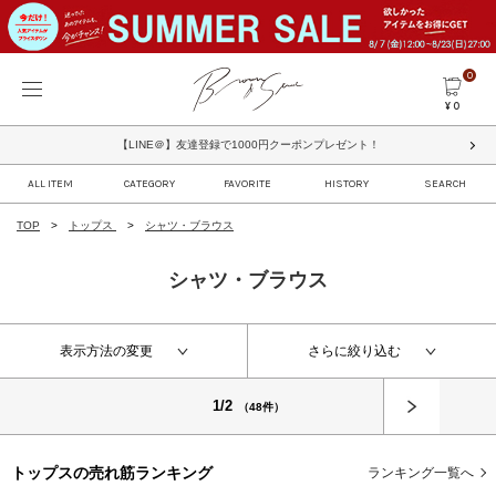
0
¥ 0
【LINE＠】友達登録で1000円クーポンプレゼント！
ALL ITEM
CATEGORY
FAVORITE
HISTORY
SEARCH
TOP
トップス
シャツ・ブラウス
シャツ・ブラウス
表示方法の変更
さらに絞り込む
1/2
（48件）
トップスの
売れ筋ランキング
ランキング一覧へ