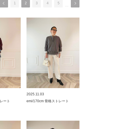
1
2
3
4
5
…
2025.11.03
ストレート
emi/170cm 骨格ストレート