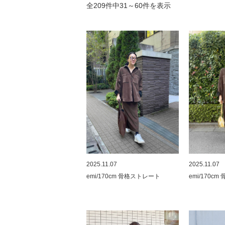
全
209
件中
31
～
60
件を表示
2025.11.07
2025.11.07
emi/170cm 骨格ストレート
emi/170c